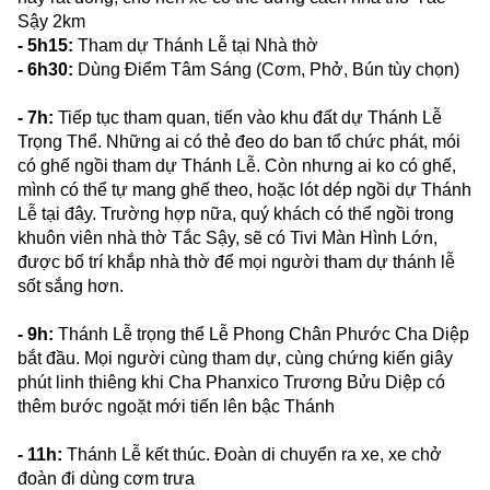
Sậy 2km
- 5h15:
Tham dự Thánh Lễ tại Nhà thờ
- 6h30:
Dùng Điểm Tâm Sáng (Cơm, Phở, Bún tùy chọn)
- 7h:
Tiếp tục tham quan, tiến vào khu đất dự Thánh Lễ
Trọng Thể. Những ai có thẻ đeo do ban tổ chức phát, mói
có ghế ngồi tham dự Thánh Lễ. Còn nhưng ai ko có ghế,
mình có thể tự mang ghế theo, hoặc lót dép ngồi dự Thánh
Lễ tại đây. Trường hợp nữa, quý khách có thể ngồi trong
khuôn viên nhà thờ Tắc Sậy, sẽ có Tivi Màn Hình Lớn,
được bố trí khắp nhà thờ để mọi người tham dự thánh lễ
sốt sắng hơn.
- 9h:
Thánh Lễ trọng thể Lễ Phong Chân Phước Cha Diệp
bắt đầu. Mọi người cùng tham dự, cùng chứng kiến giây
phút linh thiêng khi Cha Phanxico Trương Bửu Diệp có
thêm bước ngoặt mới tiến lên bậc Thánh
- 11h:
Thánh Lễ kết thúc. Đoàn di chuyển ra xe, xe chở
đoàn đi dùng cơm trưa