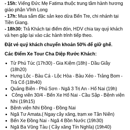
- 15h:
Viếng Đức Mẹ Fatima thuộc trung tâm hành hương
giáo phận Vĩnh Long
- 17h:
Mua sắm đặc sản kẹo dừa Bến Tre, chi nhánh tại
Tiền Giang.
- 18h30:
Trả Khách tại điểm đón, HDV chia tay quý khách
và hẹn gặp lại vào các hành trình tiếp theo.
Đặt vé quý khách chuyển khoản 50% để giữ ghế.
Các Điểm Xe Tour Cha Diệp Rước Khách:
Từ Phú Túc (17h30) - Gia Kiệm (18h) - Dầu Giây
(18h20)
Hưng Lộc - Bàu Cá - Lộc Hòa - Bàu Xéo - Trảng Bom -
Trà Cổ (18h40)
Quảng Biên - Phú Sơn - Ngã 3 Trị An - Hố Nai (19h)
Công viên 30/4 - Bến Xe Hố Nai - Cầu Sập - Bệnh viện
Nhi (19h15)
Bệnh viện Nhi Đồng - Đồng Nai
Ngã Tư Amata.( Ngay cây xăng, trạm xe Tân Niên)
Bến Xe Đồng Nai - Ngã 4 Bồn Nước (19h30)
Ngã Ba Vũng Tàu ( Cây xăng Tín Nghĩa) (19h40)