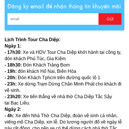
Đăng ký email để nhận thông tin khuyến mãi
GỬI
Lịch Trình Tour Cha Diệp:
Ngày 1:
- 17h30
: Xe và HDV Tour Cha Diệp khởi hành tại công ty,
đón khách Phú Túc, Gia Kiệm
- 18h30:
Đón Khách Trảng Bom
- 19h:
đón khách Hố Nai, Biên Hòa
- 20h:
Đón Khách Tphcm trên đường quốc lộ 1
- 23h:
Xe dừng Trạm Dừng Chân Minh Phát cho khách đi
vệ sinh.
- 23h20:
Xe tiến thẳng về nhà thờ Cha Diệp Tắc Sậy
tại Bạc Liêu.
Ngày 2:
- 4h:
Xe đến Nhà Thờ Cha Diệp, đoàn vệ sinh cá nhân,
viếng mộ Cha Diệp, xin lễ. Do lượng người đổ về ngày lễ
này rất đông, cho nên xe có thể dừng cách nhà thờ Tắc