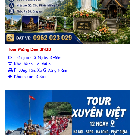
Tour Măng Đen 3N3Đ
Thời gian: 3 Ngày 3 Đêm
Khởi hành: Tối thứ 5
Phương tiện: Xe Giường Nằm
Khách sạn: 3 Sao