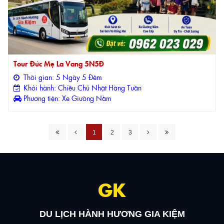
Tour Đức Mẹ La Vang 5N5Đ
Thời gian: 5 Ngày 5 Đêm
Khởi hành: Chiều Chủ Nhật Hàng Tuần
Phương tiện: Xe Giường Nằm
1
2
3
GK
DU LỊCH HÀNH HƯƠNG GIA KIỆM