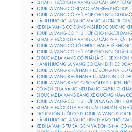
ĐI HÀNH HƯƠNG LA VANG CÓ CẦN GIẤY TỜ G
TOUR LA VANG CÓ ĐI VÀO BAN ĐÊM KHÔNG?
TOUR LA VANG CÓ PHÙ HỢP CHO NGƯỜI ĐI M
HÀNH HƯƠNG LA VANG MANG LẠI GIÁ TRỊ GÌ V
XE ĐI LA VANG CÓ DỪNG NGHỈ DỌC ĐƯỜNG K
TOUR LA VANG CÓ PHÙ HỢP CHO NGƯỜI ĐAN
ĐI HÀNH HƯƠNG LA VANG CÓ CẦN PHẢI ĐẶT 
TOUR LA VANG CÓ TỔ CHỨC THÁNH LỄ KHÔNG
TOUR LA VANG CÓ PHÙ HỢP CHO NGƯỜI LẦN
ĐI ĐỨC MẸ LA VANG CÓ PHẢI LÀ CHỈ ĐỂ XIN Ơ
HÀNH HƯƠNG LA VANG CÓ CẦN ĐI THEO ĐO
TOUR LA VANG KHỞI HÀNH TỪ ĐỒNG NAI CÓ GÌ
TOUR LA VANG KHỞI HÀNH TỪ SÀI GÒN CÓ TH
TOUR LA VANG KHÁC GÌ SO VỚI ĐI DU LỊCH T
CÓ NÊN ĐI LA VANG NẾU ĐANG GẶP KHÓ KH
ĐI ĐỨC MẸ LA VANG BẰNG XE GIƯỜNG NẰM 
TOUR LA VANG CÓ PHÙ HỢP ĐI CẢ GIA ĐÌNH K
ĐI HÀNH HƯƠNG LA VANG CẦN CHUẨN BỊ NHỮ
NGƯỜI LỚN TUỔI CÓ ĐI TOUR LA VANG ĐƯỢC
HÀNH HƯƠNG LA VANG NÊN ĐI VÀO THỜI GIA
XE ĐI LA VANG TỪ SÀI GÒN VÀ ĐỒNG NAI CÓ 
ĐI ĐỨC MẸ LA VANG CÓ CẦN THEO TOUR KHÔ