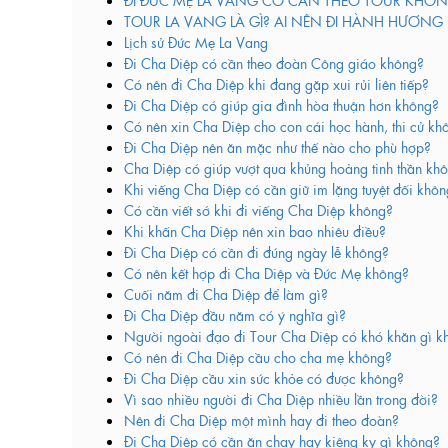
TOUR LA VANG LÀ GÌ? AI NÊN ĐI HÀNH HƯƠNG
Lịch sử Đức Mẹ La Vang
Đi Cha Diệp có cần theo đoàn Công giáo không?
Có nên đi Cha Diệp khi đang gặp xui rủi liên tiếp?
Đi Cha Diệp có giúp gia đình hòa thuận hơn không?
Có nên xin Cha Diệp cho con cái học hành, thi cử kh
Đi Cha Diệp nên ăn mặc như thế nào cho phù hợp?
Cha Diệp có giúp vượt qua khủng hoảng tinh thần kh
Khi viếng Cha Diệp có cần giữ im lặng tuyệt đối khô
Có cần viết sớ khi đi viếng Cha Diệp không?
Khi khấn Cha Diệp nên xin bao nhiêu điều?
Đi Cha Diệp có cần đi đúng ngày lễ không?
Có nên kết hợp đi Cha Diệp và Đức Mẹ không?
Cuối năm đi Cha Diệp để làm gì?
Đi Cha Diệp đầu năm có ý nghĩa gì?
Người ngoài đạo đi Tour Cha Diệp có khó khăn gì k
Có nên đi Cha Diệp cầu cho cha mẹ không?
Đi Cha Diệp cầu xin sức khỏe có được không?
Vì sao nhiều người đi Cha Diệp nhiều lần trong đời?
Nên đi Cha Diệp một mình hay đi theo đoàn?
Đi Cha Diệp có cần ăn chay hay kiêng kỵ gì không?