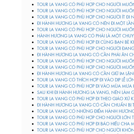
TOUR LA VANG CÓ PHÙ HỢP CHO NGƯỜI MUỐ
TOUR LA VANG CÓ PHÙ HỢP CHO NGƯỜI MUỐN
TOUR LA VANG CÓ PHÙ HỢP CHO NGƯỜI ÍT ĐI
ĐI HÀNH HƯƠNG LA VANG CÓ NÊN ĐI MỘT LẦ
TOUR LA VANG CÓ PHÙ HỢP CHO NGƯỜI MUỐ
HÀNH HƯƠNG LA VANG CÓ PHẢI LÀ MỘT CHUY
TOUR LA VANG CÓ PHÙ HỢP ĐI CÙNG BẠN BÈ 
TOUR LA VANG CÓ PHÙ HỢP CHO NGƯỜI ĐANG
ĐI HÀNH HƯƠNG LA VANG CÓ CẦN PHẢI ĂN C
TOUR LA VANG CÓ PHÙ HỢP CHO NGƯỜI MUỐN
TOUR LA VANG CÓ PHÙ HỢP CHO NGƯỜI MUỐ
ĐI HÀNH HƯƠNG LA VANG CÓ CẦN GIỮ IM LẶ
TOUR LA VANG CÓ THÍCH HỢP ĐI VÀO DỊP LỄ L
TOUR LA VANG CÓ PHÙ HỢP ĐI VÀO MÙA MƯA
SAU KHI ĐI HÀNH HƯƠNG LA VANG, NÊN LÀM G
TOUR LA VANG CÓ PHÙ HỢP ĐI THEO GIÁO XỨ
ĐI HÀNH HƯƠNG LA VANG CÓ CẦN CHUẨN BỊ 
TOUR LA VANG CÓ NHỮNG ĐIỂM HÀNH HƯƠN
TOUR LA VANG CÓ PHÙ HỢP CHO NGƯỜI LỚN 
TOUR LA VANG CÓ PHÙ HỢP ĐI BÁO HIẾU CHA
TOUR LA VANG CÓ PHÙ HỢP CHO NGƯỜI KHÔN