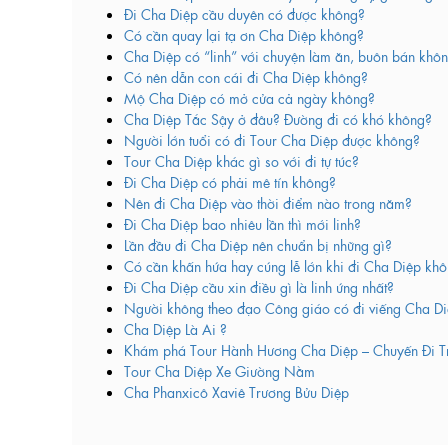
Đi Cha Diệp cầu duyên có được không?
Có cần quay lại tạ ơn Cha Diệp không?
Cha Diệp có “linh” với chuyện làm ăn, buôn bán khô
Có nên dẫn con cái đi Cha Diệp không?
Mộ Cha Diệp có mở cửa cả ngày không?
Cha Diệp Tắc Sậy ở đâu? Đường đi có khó không?
Người lớn tuổi có đi Tour Cha Diệp được không?
Tour Cha Diệp khác gì so với đi tự túc?
Đi Cha Diệp có phải mê tín không?
Nên đi Cha Diệp vào thời điểm nào trong năm?
Đi Cha Diệp bao nhiêu lần thì mới linh?
Lần đầu đi Cha Diệp nên chuẩn bị những gì?
Có cần khấn hứa hay cúng lễ lớn khi đi Cha Diệp kh
Đi Cha Diệp cầu xin điều gì là linh ứng nhất?
Người không theo đạo Công giáo có đi viếng Cha D
Cha Diệp Là Ai ?
Khám phá Tour Hành Hương Cha Diệp – Chuyến Đi Tr
Tour Cha Diệp Xe Giường Nằm
Cha Phanxicô Xaviê Trương Bửu Diệp