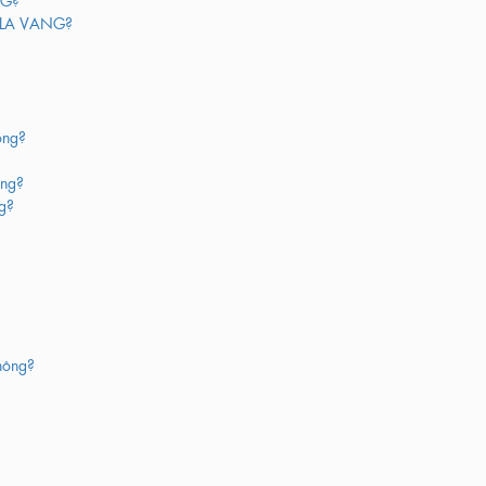
 LA VANG?
ông?
ông?
ng?
hông?