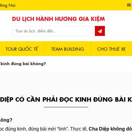
Đồng Nai
DU LỊCH HÀNH HƯƠNG GIA KIỆM
TOUR QUỐC TẾ
TEAM BUILDING
CHO THUÊ XE
Tour Đức Mẹ Mekong - Campuchia
c kinh đúng bài không?
 DIỆP CÓ CẦN PHẢI ĐỌC KINH ĐÚNG BÀI
không?
c đúng kinh, đúng bài mới “linh”. Thực tế,
Cha Diệp không đòi