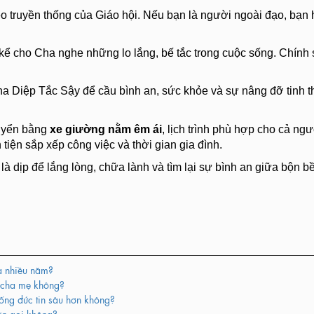
eo truyền thống của Giáo hội. Nếu bạn là người ngoài đạo, bạn
ể cho Cha nghe những lo lắng, bế tắc trong cuộc sống. Chính s
 Diệp Tắc Sậy để cầu bình an, sức khỏe và sự nâng đỡ tinh t
huyển bằng
xe giường nằm êm ái
, lịch trình phù hợp cho cả ngư
n tiện sắp xếp công việc và thời gian gia đình.
à dịp để lắng lòng, chữa lành và tìm lại sự bình an giữa bộn b
ua nhiều năm?
u cha mẹ không?
ống đức tin sâu hơn không?
ơn gọi không?