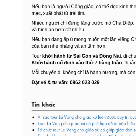
Nếu bạn là người Công giáo, có thể đọc kinh th
mạc, xuất phát từ trái tim.
Nhiều người chỉ đứng lặng trước mộ Cha Diệp, k
và bình an hơn rất nhiều.
Nếu bạn đang ấp ủ mong muốn một lần viếng Cha
của bạn nhẹ nhàng và an tâm hơn.
Tour
khởi hành từ Sài Gòn và Đồng Nai
, di c
Khởi hành cố định vào thứ 7 hàng tuần
, thuậ
Mỗi chuyến đi không chỉ là hành hương, mà còn l
Đặt vé & tư vấn:
0962 023 029
Tin khác
Vì sao tour La Vang cho giáo xứ luôn được duy trì q
Tour La Vang cho giáo xứ có phù hợp để đi báo hiế
Tổ chức tour La Vang cho giáo xứ có giúp giáo dân s
Tour La Vang cho giáo xứ có phù hợp để đi cầu cho 