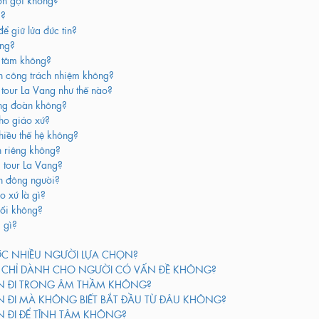
c?
ể giữ lửa đức tin?
ông?
h tâm không?
n công trách nhiệm không?
tour La Vang như thế nào?
ộng đoàn không?
cho giáo xứ?
hiều thế hệ không?
h riêng không?
 tour La Vang?
n đông người?
o xứ là gì?
uổi không?
 gì?
ỢC NHIỀU NGƯỜI LỰA CHỌN?
I CHỈ DÀNH CHO NGƯỜI CÓ VẤN ĐỀ KHÔNG?
N ĐI TRONG ÂM THẦM KHÔNG?
 ĐI MÀ KHÔNG BIẾT BẮT ĐẦU TỪ ĐÂU KHÔNG?
 ĐI ĐỂ TĨNH TÂM KHÔNG?