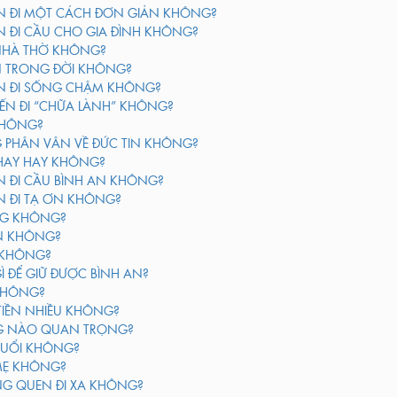
N ĐI MỘT CÁCH ĐƠN GIẢN KHÔNG?
 ĐI CẦU CHO GIA ĐÌNH KHÔNG?
 NHÀ THỜ KHÔNG?
N TRONG ĐỜI KHÔNG?
N ĐI SỐNG CHẬM KHÔNG?
ẾN ĐI “CHỮA LÀNH” KHÔNG?
KHÔNG?
 PHÂN VÂN VỀ ĐỨC TIN KHÔNG?
HAY HAY KHÔNG?
 ĐI CẦU BÌNH AN KHÔNG?
N ĐI TẠ ƠN KHÔNG?
NG KHÔNG?
ỚN KHÔNG?
 KHÔNG?
Ì ĐỂ GIỮ ĐƯỢC BÌNH AN?
 KHÔNG?
TIỀN NHIỀU KHÔNG?
G NÀO QUAN TRỌNG?
TUỔI KHÔNG?
 MẸ KHÔNG?
G QUEN ĐI XA KHÔNG?