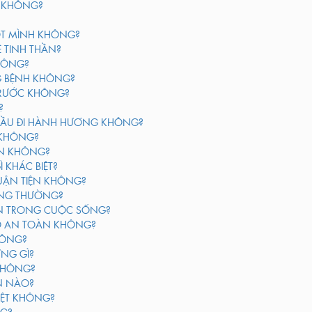
Ì KHÔNG?
ỘT MÌNH KHÔNG?
Ề TINH THẦN?
HÔNG?
G BỆNH KHÔNG?
TRƯỚC KHÔNG?
?
 ĐẦU ĐI HÀNH HƯƠNG KHÔNG?
N KHÔNG?
ÀN KHÔNG?
 KHÁC BIỆT?
UẬN TIỆN KHÔNG?
HÔNG THƯỜNG?
ĂN TRONG CUỘC SỐNG?
CÓ AN TOÀN KHÔNG?
HÔNG?
NG GÌ?
 KHÔNG?
N NÀO?
MỆT KHÔNG?
NG?