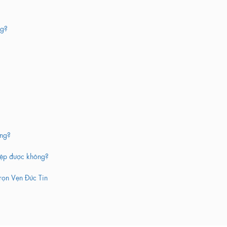
ng?
ông?
iệp được không?
ọn Vẹn Đức Tin