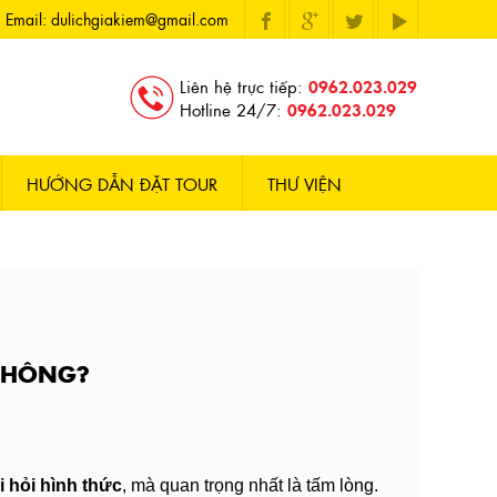
Email: dulichgiakiem@gmail.com
Liên hệ trực tiếp:
0962.023.029
Hotline 24/7:
0962.023.029
HƯỚNG DẪN ĐẶT TOUR
THƯ VIỆN
 KHÔNG?
 hỏi hình thức
, mà quan trọng nhất là tấm lòng.