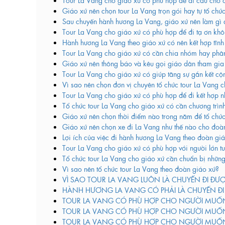
Giáo xứ nên chọn tour La Vang trọn gói hay tự tổ chứ
Sau chuyến hành hương La Vang, giáo xứ nên làm gì đ
Tour La Vang cho giáo xứ có phù hợp để đi tạ ơn kh
Hành hương La Vang theo giáo xứ có nên kết hợp tĩn
Tour La Vang cho giáo xứ có cần chia nhóm hay phâ
Giáo xứ nên thông báo và kêu gọi giáo dân tham gia 
Tour La Vang cho giáo xứ có giúp tăng sự gắn kết c
Vì sao nên chọn đơn vị chuyên tổ chức tour La Vang 
Tour La Vang cho giáo xứ có phù hợp để đi kết hợp n
Tổ chức tour La Vang cho giáo xứ có cần chương trìn
Giáo xứ nên chọn thời điểm nào trong năm để tổ chức
Giáo xứ nên chọn xe đi La Vang như thế nào cho đoà
Lợi ích của việc đi hành hương La Vang theo đoàn giá
Tour La Vang cho giáo xứ có phù hợp với người lớn t
Tổ chức tour La Vang cho giáo xứ cần chuẩn bị những
Vì sao nên tổ chức tour La Vang theo đoàn giáo xứ?
VÌ SAO TOUR LA VANG LUÔN LÀ CHUYẾN ĐI ĐƯ
HÀNH HƯƠNG LA VANG CÓ PHẢI LÀ CHUYẾN Đ
TOUR LA VANG CÓ PHÙ HỢP CHO NGƯỜI MUỐ
TOUR LA VANG CÓ PHÙ HỢP CHO NGƯỜI MUỐN
TOUR LA VANG CÓ PHÙ HỢP CHO NGƯỜI MUỐN