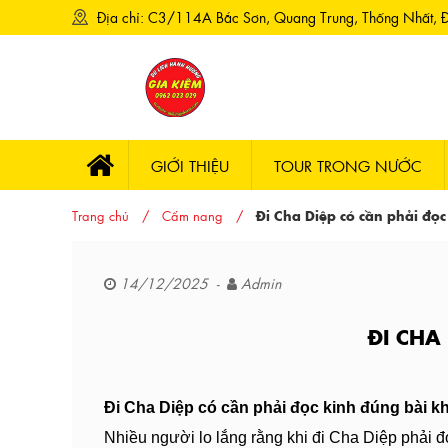
Địa chỉ: C3/114A Bắc Sơn, Quang Trung, Thống Nhất, 
GIỚI THIỆU
TOUR TRONG NƯỚC
Tour Đức Mẹ Măng Đen - Kontum
Trang chủ
Cẩm nang
Đi Cha Diệp có cần phải đọ
14/12/2025 -
Admin
ĐI CHA
Đi Cha Diệp có cần phải đọc kinh đúng bài 
Nhiều người lo lắng rằng khi đi Cha Diệp phải đọ